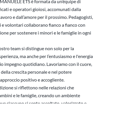
MMANUELE ETS è formata da un’équipe di 
icati e operatori gioiosi, accomunati dalla 
lavoro e dall’amore per il prossimo. Pedagogisti, 
i e volontari collaborano fianco a fianco con 
ne per sostenere i minori e le famiglie in ogni 
tro team si distingue non solo per la 
esperienza, ma anche per l’entusiasmo e l'energia 
io impegno quotidiano. Lavoriamo con il cuore, 
della crescita personale e nel potere 
approccio positivo e accogliente.
izione si riflettono nelle relazioni che 
mbini e le famiglie, creando un ambiente 
ove ciascuno si sente ascoltato, valorizzato e 
 la professionalità va di pari passo con l’umanità: 
e, guidare e accompagnare ogni individuo lungo il 
cita.