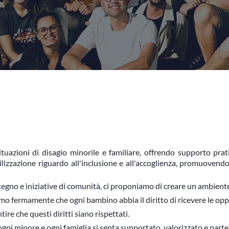
tuazioni di disagio minorile e familiare, offrendo supporto prat
lizzazione riguardo all'inclusione e all'accoglienza, promuovend
stegno e iniziative di comunità, ci proponiamo di creare un ambiente
iamo fermamente che ogni bambino abbia il diritto di ricevere le opp
re che questi diritti siano rispettati.
gni minore e ogni famiglia si senta supportato, valorizzato e parte 