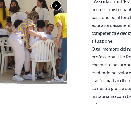
L’Associazione L’E
professionisti qualif
passione per il loro 
educatori, assistent
competenza e dedizio
situazione.
Ogni membro del nos
professionalità e l’
che mette nel propr
credendo nel valore 
trasformativo di un 
La nostra gioia e ded
instauriamo con i ba
caloroso e sicuro, d
supportato. Per noi,
siamo qui per aiutar
suo percorso di cres